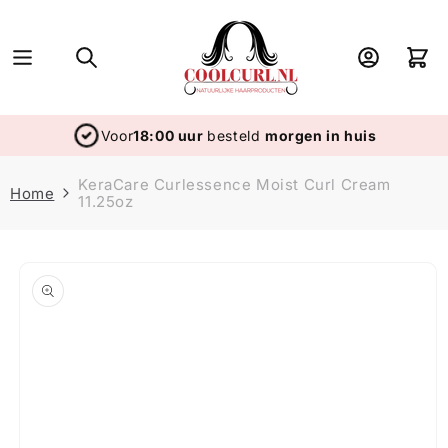
Skip to
content
Log
Cart
in
Voor
18:00 uur
besteld
morgen in huis
KeraCare Curlessence Moist Curl Cream
Home
11.25oz
Skip to
product
information