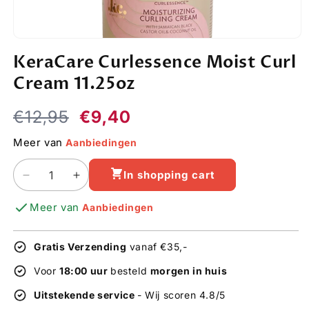
Open
media
KeraCare Curlessence Moist Curl
1
in
Cream 11.25oz
modal
Regular
Sale
€12,95
€9,40
price
price
Meer van
Aanbiedingen
In shopping cart
Decrease
Increase
quantity
quantity
Meer van
Aanbiedingen
for
for
KeraCare
KeraCare
Curlessence
Curlessence
Gratis Verzending
vanaf €35,-
Moist
Moist
Curl
Curl
Voor
18:00 uur
besteld
morgen in huis
Cream
Cream
Uitstekende service
- Wij scoren 4.8/5
11.25oz
11.25oz