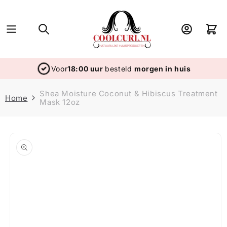
Skip to
content
Log
Cart
in
Voor
18:00 uur
besteld
morgen in huis
Shea Moisture Coconut & Hibiscus Treatment
Home
Mask 12oz
Skip to
product
information