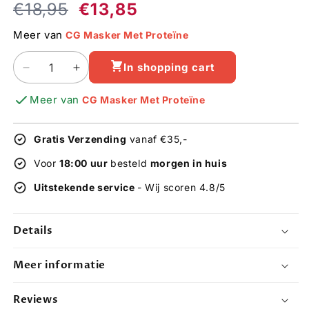
Regular
Sale
€18,95
€13,85
price
price
Meer van
CG Masker Met Proteïne
In shopping cart
Decrease
Increase
quantity
quantity
Meer van
CG Masker Met Proteïne
for
for
Shea
Shea
Moisture
Moisture
Gratis Verzending
vanaf €35,-
Coconut
Coconut
&amp;
&amp;
Voor
18:00 uur
besteld
morgen in huis
Hibiscus
Hibiscus
Uitstekende service
- Wij scoren 4.8/5
Treatment
Treatment
Mask
Mask
12oz
12oz
Details
Meer informatie
Reviews