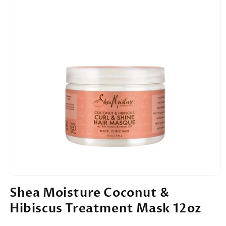
Open
media
Shea Moisture Coconut &
1
in
Hibiscus Treatment Mask 12oz
modal