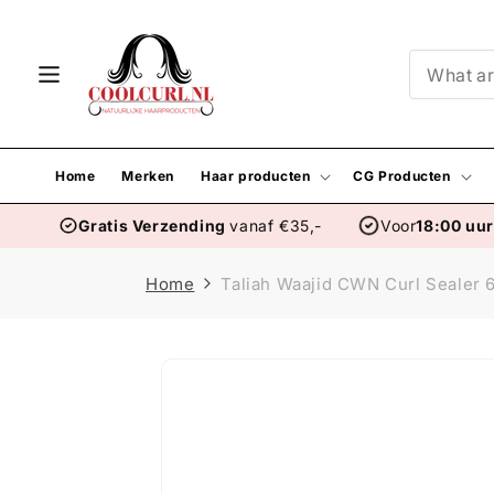
Skip to
content
Home
Merken
Haar producten
CG Producten
Gratis Verzending
vanaf €35,-
Voor
18:00 uu
Home
Taliah Waajid CWN Curl Sealer 
Skip to
product
information