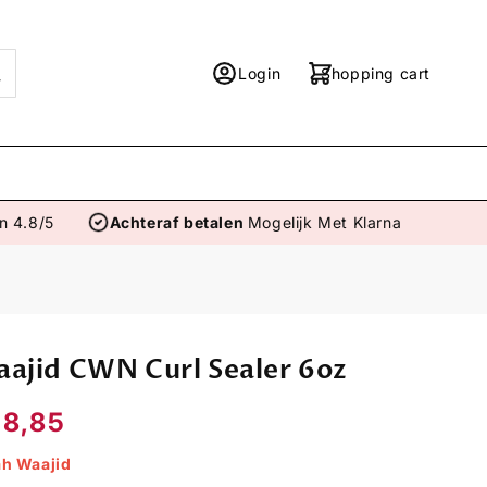
Log
Cart
Login
Shopping cart
in
en 4.8/5
Achteraf betalen
Mogelijk Met Klarna
aajid CWN Curl Sealer 6oz
ale
€8,85
rice
ah Waajid