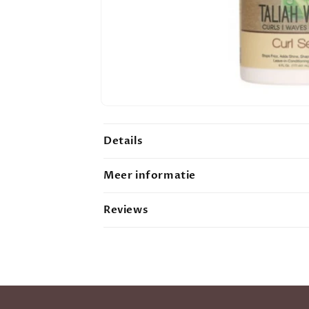
Open
media
1
Details
in
modal
Meer informatie
Reviews