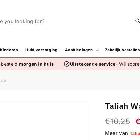
Kinderen
Huid verzorging
Aanbiedingen
Zakelijk bestellen
r
besteld
morgen in huis
Uitstekende service
- Wij scor
6oz
Taliah W
Regular
€10,25
S
price
p
Meer van
Tali