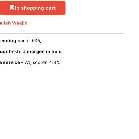
In shopping cart
crease
antity
aliah Waajid
liah
ajid
zending
vanaf €35,-
WN
rl
 uur
besteld
morgen in huis
aler
e service
z
- Wij scoren 4.8/5