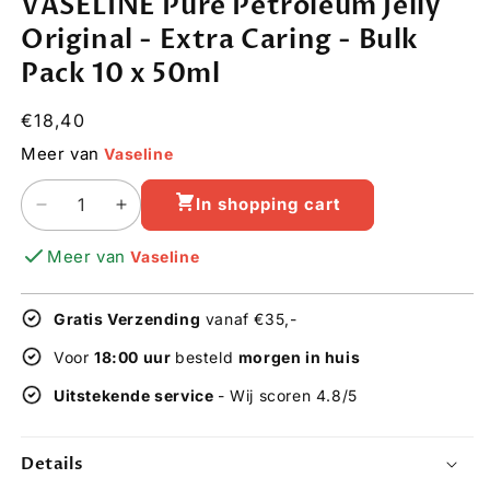
VASELINE Pure Petroleum Jelly
1
in
Original - Extra Caring - Bulk
modal
Pack 10 x 50ml
Regular
€18,40
price
Meer van
Vaseline
In shopping cart
Decrease
Increase
quantity
quantity
Meer van
Vaseline
for
for
VASELINE
VASELINE
Pure
Pure
Gratis Verzending
vanaf €35,-
Petroleum
Petroleum
Jelly
Jelly
Voor
18:00 uur
besteld
morgen in huis
Original
Original
Uitstekende service
- Wij scoren 4.8/5
-
-
Extra
Extra
Caring
Caring
Details
-
-
Bulk
Bulk