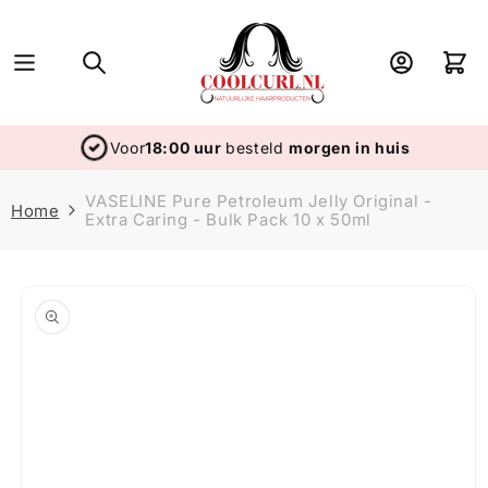
Skip to
content
Log
Cart
in
Voor
18:00 uur
besteld
morgen in huis
VASELINE Pure Petroleum Jelly Original -
Home
Extra Caring - Bulk Pack 10 x 50ml
Skip to
product
information