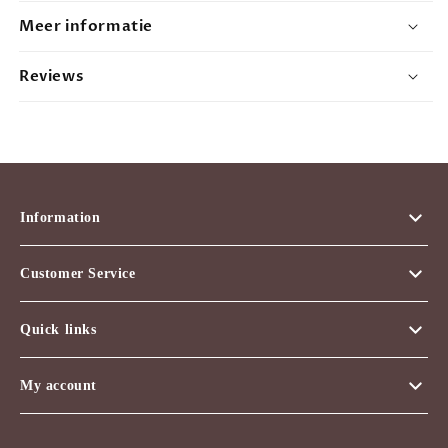
Pack
Pack
Meer informatie
10
10
x
x
Reviews
50ml
50ml
Information
Customer Service
Quick links
My account